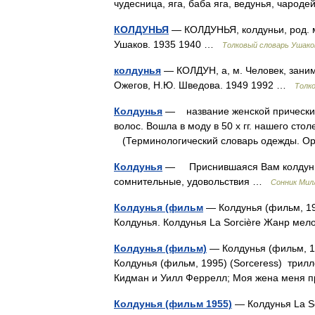
чудесница, яга, баба яга, ведунья, чаро
КОЛДУНЬЯ
— КОЛДУНЬЯ, колдуньи, род. мн
Ушаков. 1935 1940 …
Толковый словарь Ушако
колдунья
— КОЛДУН, а, м. Человек, зани
Ожегов, Н.Ю. Шведова. 1949 1992 …
Толк
Колдунья
— название женской прически 
волос. Вошла в моду в 50 х гг. нашего ст
(Терминологический словарь одежды. Ор
Колдунья
— Приснившаяся Вам колдунья о
сомнительные, удовольствия …
Сонник Мил
Колдунья (фильм
— Колдунья (фильм, 195
Колдунья. Колдунья La Sorcière Жанр ме
Колдунья (фильм)
— Колдунья (фильм, 19
Колдунья (фильм, 1995) (Sorceress) трилл
Кидман и Уилл Феррелл; Моя жена мен
Колдунья (фильм 1955)
— Колдунья La S