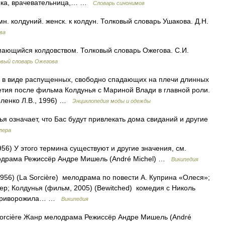
дейка, врачевательница,… …
Словарь синонимов
. колдуний. женск. к колдун. Толковый словарь Ушакова. Д.Н.
ва
мающийся колдовством. Толковый словарь Ожегова. С.И.
овый словарь Ожегова
в виде распущенных, свободно спадающих на плечи длинных
олетия после фильма Колдунья с Мариной Влади в главной роли.
ленко Л.В., 1996) …
Энциклопедия моды и одежды
значает, что Бас будут привлекать дома свиданий и другие
лера
6) У этого термина существуют и другие значения, см.
лодрама Режиссёр Андре Мишель (André Michel) …
Википедия
56) (La Sorcière) мелодрама по повести А. Куприна «Олеся»;
ер; Колдунья (фильм, 2005) (Bewitched) комедия с Николь
я приворожила… …
Википедия
orcière Жанр мелодрама Режиссёр Андре Мишель (André