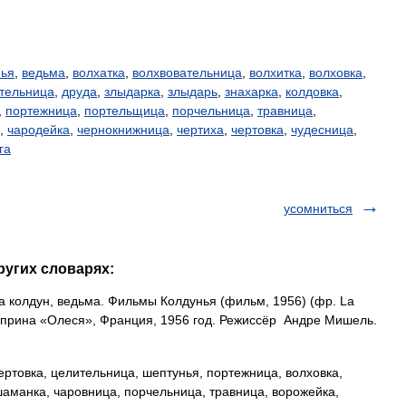
нья
,
ведьма
,
волхатка
,
волхвовательница
,
волхитка
,
волховка
,
тельница
,
друда
,
злыдарка
,
злыдарь
,
знахарка
,
колдовка
,
,
портежница
,
портельщица
,
порчельница
,
травница
,
,
чародейка
,
чернокнижница
,
чертиха
,
чертовка
,
чудесница
,
га
усомниться
ругих словарях:
колдун, ведьма. Фильмы Колдунья (фильм, 1956) (фр. La
уприна «Олеся», Франция, 1956 год. Режиссёр Андре Мишель.
товка, целительница, шептунья, портежница, волховка,
 шаманка, чаровница, порчельница, травница, ворожейка,