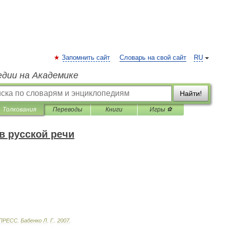
Запомнить сайт
Словарь на свой сайт
RU
едии на Академике
Найти!
Толкования
Переводы
Книги
Игры ⚽
в русской речи
ПРЕСС
.
Бабенко
Л
.
Г
.
.
2007
.