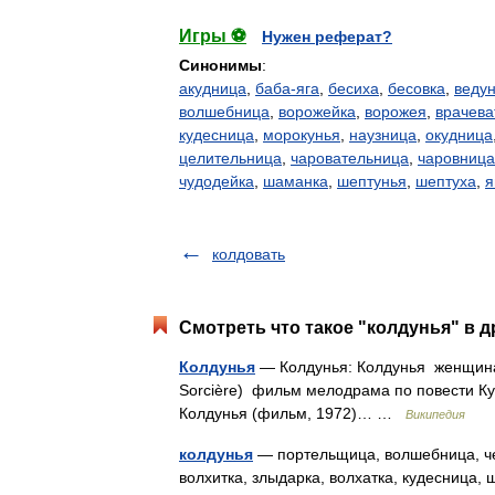
Игры ⚽
Нужен реферат?
Синонимы
:
акудница
,
баба-яга
,
бесиха
,
бесовка
,
веду
волшебница
,
ворожейка
,
ворожея
,
врачева
кудесница
,
морокунья
,
наузница
,
окудница
целительница
,
чаровательница
,
чаровница
чудодейка
,
шаманка
,
шептунья
,
шептуха
,
я
колдовать
Смотреть что такое "колдунья" в д
Колдунья
— Колдунья: Колдунья женщина 
Sorcière) фильм мелодрама по повести К
Колдунья (фильм, 1972)… …
Википедия
колдунья
— портельщица, волшебница, чер
волхитка, злыдарка, волхатка, кудесница,