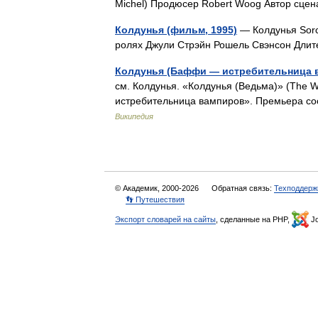
Michel) Продюсер Robert Woog Автор сце
Колдунья (фильм, 1995)
— Колдунья Sorc
ролях Джули Стрэйн Рошель Свэнсон Дли
Колдунья (Баффи — истребительница 
см. Колдунья. «Колдунья (Ведьма)» (The 
истребительница вампиров». Премьера с
Википедия
© Академик, 2000-2026
Обратная связь:
Техподдерж
👣 Путешествия
Экспорт словарей на сайты
, сделанные на PHP,
Jo