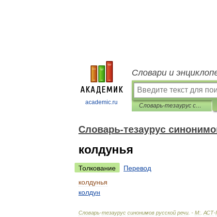
Словари и энциклоп
academic.ru
Словарь-тезаурус синонимов русской речи
Словарь-тезаурус синонимо
колдунья
Толкование
Перевод
колдунья
колдун
Словарь
-
тезаурус
синонимов
русской
речи
. -
М:
.
АСТ
-