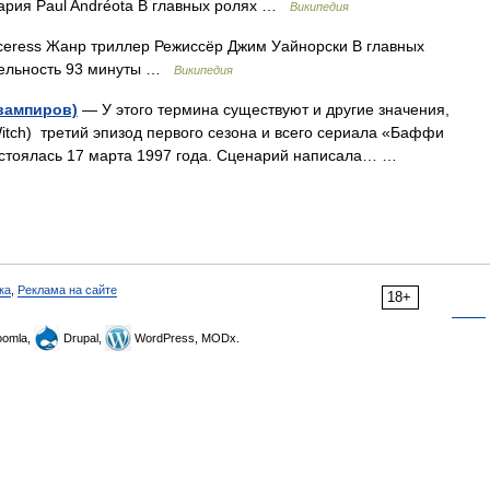
нария Paul Andréota В главных ролях …
Википедия
eress Жанр триллер Режиссёр Джим Уайнорски В главных
тельность 93 минуты …
Википедия
вампиров)
— У этого термина существуют и другие значения,
Witch) третий эпизод первого сезона и всего сериала «Баффи
остоялась 17 марта 1997 года. Сценарий написала… …
ка
,
Реклама на сайте
18+
omla,
Drupal,
WordPress, MODx.